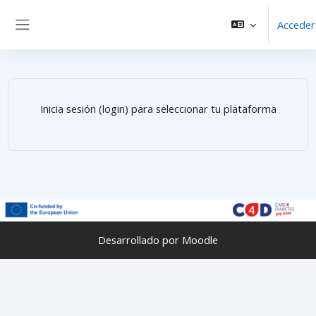
Salta al contenido principal
Acceder
Panel lateral
Inicia sesión (login) para seleccionar tu plataforma
Desarrollado por
Moodle